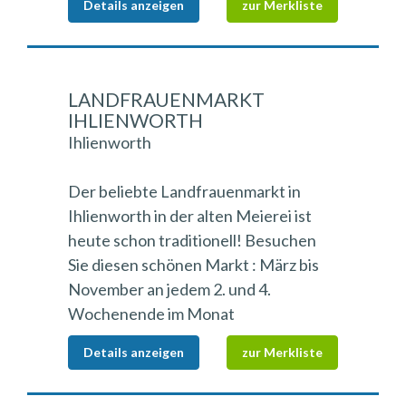
Details anzeigen
zur Merkliste
LANDFRAUENMARKT
IHLIENWORTH
Ihlienworth
Der beliebte Landfrauenmarkt in
Ihlienworth in der alten Meierei ist
heute schon traditionell! Besuchen
Sie diesen schönen Markt : März bis
November an jedem 2. und 4.
Wochenende im Monat
Details anzeigen
zur Merkliste