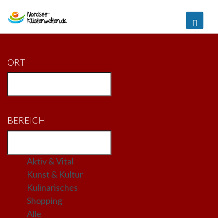
ORT
BEREICH
Aktiv & Vital
Kunst & Kultur
Kulinarisches
Shopping
Alle